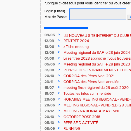
rubrique ci-dessous pour vous identifier ou vous crée
Login (Email)
:
Mot de Passe
:
>
09/05
🏃‍♂️ NOUVEAU SITE INTERNET DU CLUB ! 
>
12/09
RENTRÉE 2024
>
13/06
affiche meeting
>
12/06
Meeting régional du SAF le 28 juin 2024
>
01/08
La rentrée 2023 approche ! vous trouverez 
qui suit sinon, rendez-vous au forum des a
>
05/06
Meeting régional du SAF le 28 juin 2023
septembre 2023 à la Plaine des Sports
>
31/08
REPRISE DES ENTRAINEMENTS ET HOR
>
20/10
CORRIDA des Pères Noël 2021
>
23/11
CORRIDA des Pères Noël annulée
>
15/07
meeting flash régional du 29 août 2020
>
15/07
Toutes les infos sur la rentrée
>
28/06
HORAIRES MEETING REGIONAL - VENDR
>
28/06
MEETING REGIONAL - VENDREDI 28 JU
>
23/12
MEETING NATIONAL A MAYENNE
>
20/10
OCTOBRE ROSE 2018
>
05/10
REPRISE D ACTIVITÉ
>
08/09
RUNNING