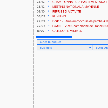
>
23/12
CHAMPIONNATS DEPARTEMENTAUX TR
VENDESPACE
>
23/12
MEETING NATIONAL A MAYENNE
>
05/10
REPRISE D ACTIVITÉ
>
08/09
RUNNING
>
22/07
Dorian - 5ème au concours de perche -C
>
22/07
LOANE - Vice Championne de France 80
>
13/07
CATEGORIE MINIMES