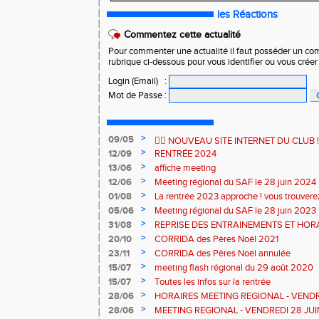
les Réactions
Commentez cette actualité
Pour commenter une actualité il faut posséder un compt
rubrique ci-dessous pour vous identifier ou vous crée
Login (Email)
:
Mot de Passe
:
>
09/05
🏃‍♂️ NOUVEAU SITE INTERNET DU CLUB ! 
>
12/09
RENTRÉE 2024
>
13/06
affiche meeting
>
12/06
Meeting régional du SAF le 28 juin 2024
>
01/08
La rentrée 2023 approche ! vous trouverez 
qui suit sinon, rendez-vous au forum des a
>
05/06
Meeting régional du SAF le 28 juin 2023
septembre 2023 à la Plaine des Sports
>
31/08
REPRISE DES ENTRAINEMENTS ET HOR
>
20/10
CORRIDA des Pères Noël 2021
>
23/11
CORRIDA des Pères Noël annulée
>
15/07
meeting flash régional du 29 août 2020
>
15/07
Toutes les infos sur la rentrée
>
28/06
HORAIRES MEETING REGIONAL - VENDR
>
28/06
MEETING REGIONAL - VENDREDI 28 JU