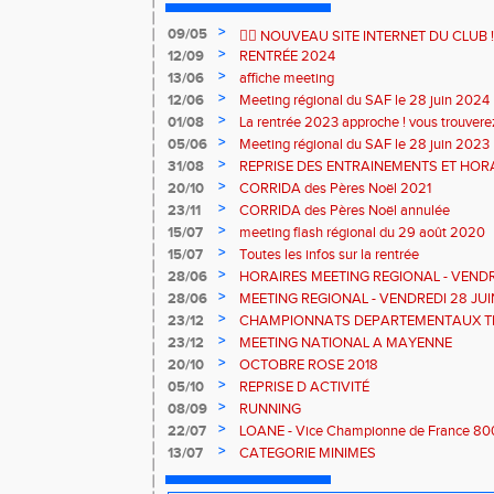
>
09/05
🏃‍♂️ NOUVEAU SITE INTERNET DU CLUB ! 
>
12/09
RENTRÉE 2024
>
13/06
affiche meeting
>
12/06
Meeting régional du SAF le 28 juin 2024
>
01/08
La rentrée 2023 approche ! vous trouverez 
qui suit sinon, rendez-vous au forum des a
>
05/06
Meeting régional du SAF le 28 juin 2023
septembre 2023 à la Plaine des Sports
>
31/08
REPRISE DES ENTRAINEMENTS ET HOR
>
20/10
CORRIDA des Pères Noël 2021
>
23/11
CORRIDA des Pères Noël annulée
>
15/07
meeting flash régional du 29 août 2020
>
15/07
Toutes les infos sur la rentrée
>
28/06
HORAIRES MEETING REGIONAL - VENDR
>
28/06
MEETING REGIONAL - VENDREDI 28 JU
>
23/12
CHAMPIONNATS DEPARTEMENTAUX TR
VENDESPACE
>
23/12
MEETING NATIONAL A MAYENNE
>
20/10
OCTOBRE ROSE 2018
>
05/10
REPRISE D ACTIVITÉ
>
08/09
RUNNING
>
22/07
LOANE - Vice Championne de France 80
>
13/07
CATEGORIE MINIMES