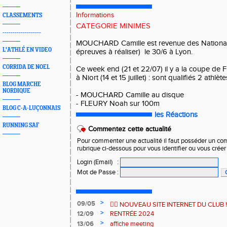
Informations
CLASSEMENTS
CATEGORIE MINIMES
-------------------
MOUCHARD Camille est revenue des Nationale
L'ATHLÉ EN VIDEO
épreuves à réaliser) le 30/6 à Lyon.
CORRIDA DE NOEL
Ce week end (21 et 22/07) il y a la coupe de 
à Niort (14 et 15 juillet) : sont qualifiés 2 athlè
BLOG MARCHE
NORDIQUE
- MOUCHARD Camille au disque
- FLEURY Noah sur 100m
BLOG C-A-LUÇONNAIS
les Réactions
RUNNING SAF
Commentez cette actualité
Pour commenter une actualité il faut posséder un compt
rubrique ci-dessous pour vous identifier ou vous crée
Login (Email)
:
Mot de Passe
:
>
09/05
🏃‍♂️ NOUVEAU SITE INTERNET DU CLUB ! 
>
12/09
RENTRÉE 2024
>
13/06
affiche meeting