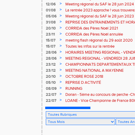
>
12/06
Meeting régional du SAF le 28 juin 2024
>
01/08
La rentrée 2023 approche ! vous trouverez 
qui suit sinon, rendez-vous au forum des a
>
05/06
Meeting régional du SAF le 28 juin 2023
septembre 2023 à la Plaine des Sports
>
31/08
REPRISE DES ENTRAINEMENTS ET HOR
>
20/10
CORRIDA des Pères Noël 2021
>
23/11
CORRIDA des Pères Noël annulée
>
15/07
meeting flash régional du 29 août 2020
>
15/07
Toutes les infos sur la rentrée
>
28/06
HORAIRES MEETING REGIONAL - VENDR
>
28/06
MEETING REGIONAL - VENDREDI 28 JU
>
23/12
CHAMPIONNATS DEPARTEMENTAUX TR
VENDESPACE
>
23/12
MEETING NATIONAL A MAYENNE
>
20/10
OCTOBRE ROSE 2018
>
05/10
REPRISE D ACTIVITÉ
>
08/09
RUNNING
>
22/07
Dorian - 5ème au concours de perche -C
>
22/07
LOANE - Vice Championne de France 80