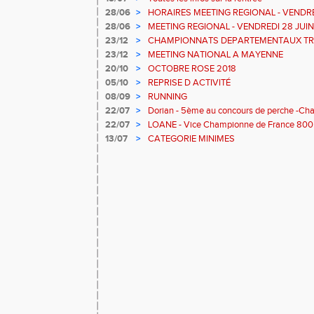
28/06
>
HORAIRES MEETING REGIONAL - VENDRE
28/06
>
MEETING REGIONAL - VENDREDI 28 JUI
23/12
>
CHAMPIONNATS DEPARTEMENTAUX TRI
23/12
>
MEETING NATIONAL A MAYENNE
20/10
>
OCTOBRE ROSE 2018
05/10
>
REPRISE D ACTIVITÉ
08/09
>
RUNNING
22/07
>
Dorian - 5ème au concours de perche -Ch
22/07
>
LOANE - Vice Championne de France 800
13/07
>
CATEGORIE MINIMES