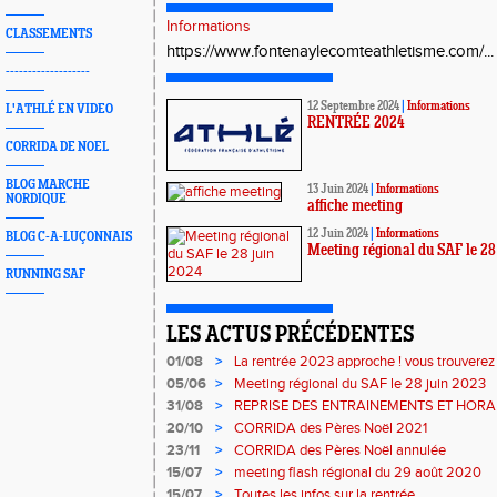
Informations
CLASSEMENTS
https://www.fontenaylecomteathletisme.com/..
-------------------
12 Septembre 2024
|
Informations
L'ATHLÉ EN VIDEO
RENTRÉE 2024
CORRIDA DE NOEL
BLOG MARCHE
13 Juin 2024
|
Informations
NORDIQUE
affiche meeting
12 Juin 2024
|
Informations
BLOG C-A-LUÇONNAIS
Meeting régional du SAF le 28
RUNNING SAF
LES ACTUS PRÉCÉDENTES
01/08
>
La rentrée 2023 approche ! vous trouverez l
suit sinon, rendez-vous au forum des asso
05/06
>
Meeting régional du SAF le 28 juin 2023
2023 à la Plaine des Sports
31/08
>
REPRISE DES ENTRAINEMENTS ET HORA
20/10
>
CORRIDA des Pères Noël 2021
23/11
>
CORRIDA des Pères Noël annulée
15/07
>
meeting flash régional du 29 août 2020
15/07
>
Toutes les infos sur la rentrée